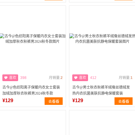
喜欢
398
月销量:
2
喜欢
412
月销量:
1
古今@色纺阳离子保暖内衣女士套装
古今@男士秋衣秋裤羊绒蚕丝德绒发
加绒加厚秋衣秋裤男2024秋冬款
热内衣抗菌美肤抗静电保暖套装
¥129
¥129