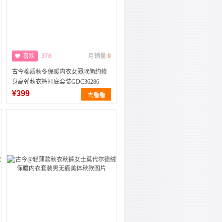
喜欢
378
月销量:
0
古今棉质秋冬保暖内衣女薄款简约修
身高弹秋衣裤打底套装GDC36286
¥399