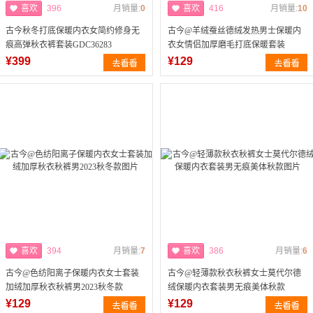
喜欢
396
月销量:
0
喜欢
416
月销量:
10
古今秋冬打底保暖内衣女简约修身无
古今@羊绒蚕丝德绒发热男士保暖内
痕高弹秋衣裤套装GDC36283
衣女情侣加厚磨毛打底保暖套装
¥399
¥129
喜欢
394
月销量:
7
喜欢
386
月销量:
6
古今@色纺阳离子保暖内衣女士套装
古今@轻薄款秋衣秋裤女士莫代尔德
加绒加厚秋衣秋裤男2023秋冬款
绒保暖内衣套装男无痕美体秋款
¥129
¥129