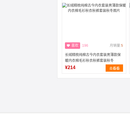
喜欢
196
月销量:
5
长绒精梳纯棉古今内衣套装男薄款保
暖内衣棉毛衫秋衣秋裤套装秋冬
¥214