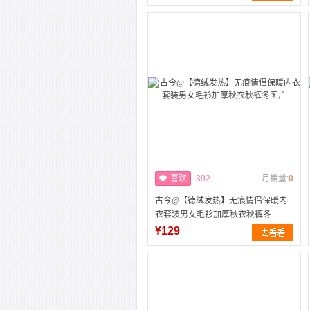
喜欢
392
月销量:
0
古今@【德绒发热】无痕情侣保暖内
衣套装男女毛衫加厚秋衣秋裤冬
¥129