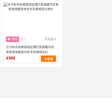
喜欢
217
月销量:
4
古今秋衣秋裤套装轻薄打底保暖内衣
男修身保暖青年秋冬防寒棉毛衫
¥369