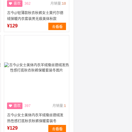
喜欢
362
月销量:
10
古今@轻薄款秋衣秋裤女士莫代尔德
绒保暖内衣套装男无痕美体秋款
¥129
喜欢
397
月销量:
1
古今@女士美体内衣羊绒蚕丝德绒发
热性感打底秋衣秋裤保暖套装冬
¥129