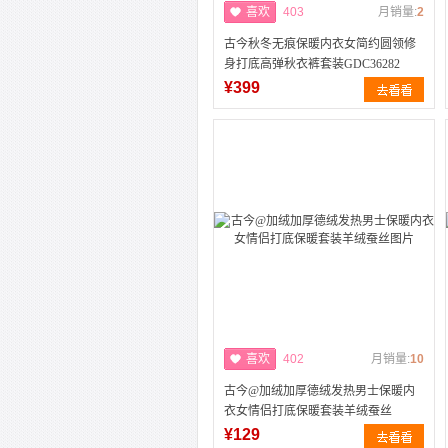
喜欢
403
月销量:
2
古今秋冬无痕保暖内衣女简约圆领修
身打底高弹秋衣裤套装GDC36282
¥399
喜欢
402
月销量:
10
古今@加绒加厚德绒发热男士保暖内
衣女情侣打底保暖套装羊绒蚕丝
¥129