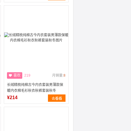
喜欢
219
月销量:
8
长绒精梳纯棉古今内衣套装男薄款保
暖内衣棉毛衫秋衣秋裤套装秋冬
¥214