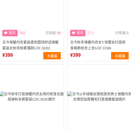
喜欢
392
月销量:
10
喜欢
372
月销量:
5
古今保暖内衣套装柔软圆领舒适保暖
古今秋冬保暖内衣女V领蕾丝打底修
套装女秋衣秋裤薄款GDC36302
身棉质秋衣上衣GDC33366
¥399
¥399