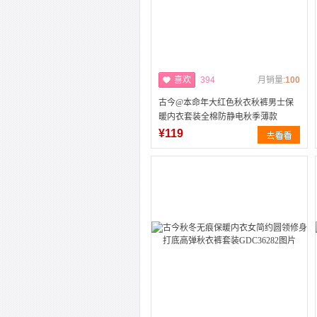
喜欢
394
月销量:
100
古今@本命年大红色秋衣秋裤男士保
暖内衣套装全棉防静电秋季薄款
¥119