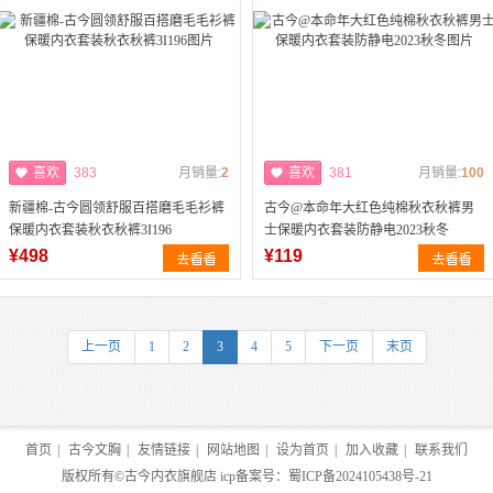
喜欢
383
月销量:
2
喜欢
381
月销量:
100
新疆棉-古今圆领舒服百搭磨毛毛衫裤
古今@本命年大红色纯棉秋衣秋裤男
保暖内衣套装秋衣秋裤3I196
士保暖内衣套装防静电2023秋冬
¥498
¥119
上一页
1
2
3
4
5
下一页
末页
首页
|
古今文胸
|
友情链接
|
网站地图
|
设为首页
|
加入收藏
|
联系我们
版权所有©
古今内衣旗舰店
icp备案号：
蜀ICP备2024105438号-21