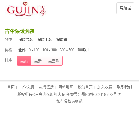
导航栏
古今保暖套装
分类：
保暖套装
保暖上装
保暖裤
价格：
全部
0 - 100
100 - 300
300 - 500
500以上
排序：
最热
最新
最喜欢
首页
|
古今文胸
|
友情链接
|
网站地图
|
设为首页
|
加入收藏
|
联系我们
版权所有©
古今内衣旗舰店
icp备案号：
蜀ICP备2024105438号-21
如有侵权请联系